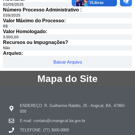
02/09/2025
Número Processo Administrativo :
039/2025
Valor Máximo do Processo: ​
R$
Valor Homologado: ​
5.500,00
Recursos ou Impugnações? ​
Não
Arquivo:
Baixar Arquivo
Mapa do Site
ENDEREÇO: R. Guilherme Rabêlo, 25 - Angical, BA, 47960-
000
E-mail: contato@cmangical.ba.gov.br
TELEFONE: (77) 3600-8900