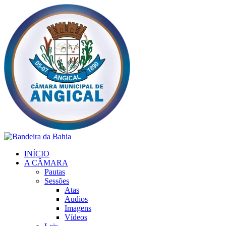
Ir
para
o
conteúdo
INÍCIO
A CÂMARA
Pautas
Sessões
Atas
Audios
Imagens
Vídeos