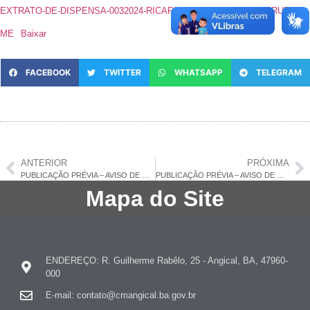
EXTRATO-DE-DISPENSA-0032024-RICARDO-DE-OLIVEIRA-DA-CRUZ-
ME
Baixar
FACEBOOK
TWITTER
WHATSAPP
TELEGRAM
ANTERIOR
PRÓXIMA
PUBLICAÇÃO PRÉVIA – AVISO DE DISPENSA DE LICITAÇÃO – LEIFEDERAL 14.133/2021
PUBLICAÇÃO PRÉVIA – AVISO DE DISPENSA DE LICITAÇÃO – LEI FEDERAL 14.133/2021
Mapa do Site
ENDEREÇO: R. Guilherme Rabêlo, 25 - Angical, BA, 47960-
000
E-mail: contato@cmangical.ba.gov.br