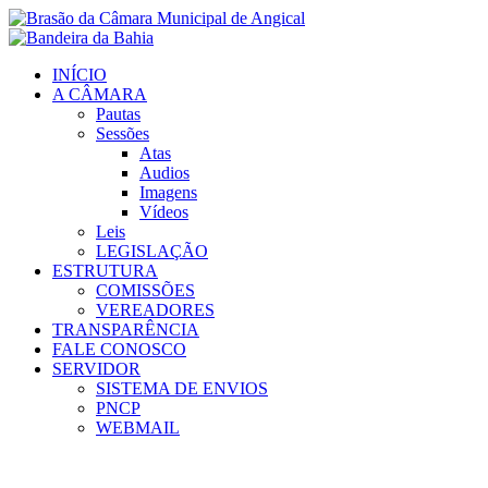
Ir
para
o
INÍCIO
conteúdo
A CÂMARA
Pautas
Sessões
Atas
Audios
Imagens
Vídeos
Leis
LEGISLAÇÃO
ESTRUTURA
COMISSÕES
VEREADORES
TRANSPARÊNCIA
FALE CONOSCO
SERVIDOR
SISTEMA DE ENVIOS
PNCP
WEBMAIL