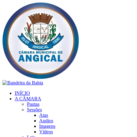
Ir
para
o
conteúdo
INÍCIO
A CÂMARA
Pautas
Sessões
Atas
Audios
Imagens
Vídeos