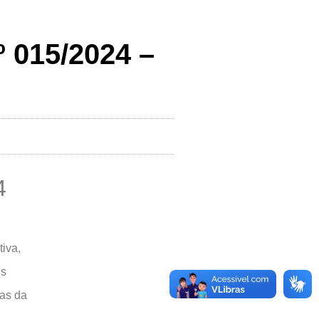
015/2024 –
4
iva,
is
das da