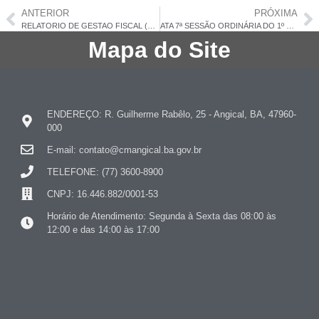
ANTERIOR
PRÓXIMA
RELATORIO DE GESTAO FISCAL (RGF) – 1° QUADRIMESTRE/2026
ATA 7ª SESSÃO ORDINÁRIA DO 1º PERÍODO LEGISLATIVO, 01 DE JUNHO DE 2026
Mapa do Site
ENDEREÇO: R. Guilherme Rabêlo, 25 - Angical, BA, 47960-
000
E-mail: contato@cmangical.ba.gov.br
TELEFONE: (77) 3600-8900
CNPJ: 16.446.882/0001-53
Horário de Atendimento: Segunda à Sexta das 08:00 às
12:00 e das 14:00 às 17:00