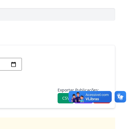
Exportar Publicações:
CSV
JSON
XML