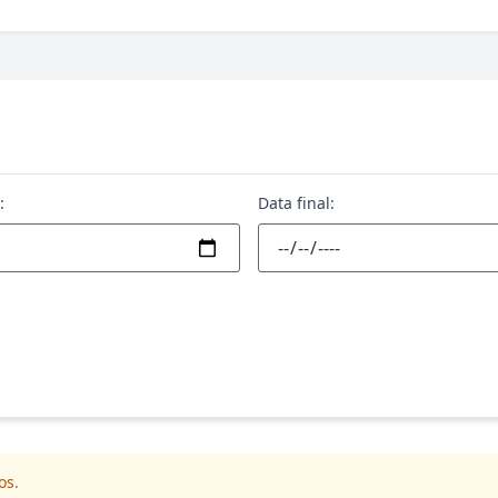
:
Data final:
os.