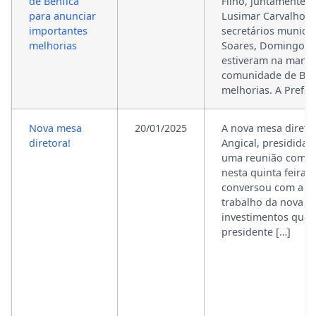
de Benfica
Filho, juntamente 
para anunciar
Lusimar Carvalho, V
importantes
secretários municip
melhorias
Soares, Domingos C
estiveram na manhã 
comunidade de Benf
melhorias. A Prefei
Nova mesa
20/01/2025
A nova mesa direto
diretora!
Angical, presidida 
uma reunião com to
nesta quinta feira,
conversou com a equ
trabalho da nova me
investimentos que p
presidente […]