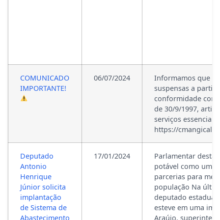
COMUNICADO
06/07/2024
Informamos que as 
IMPORTANTE!
suspensas a partir 
conformidade com a 
de 30/9/1997, artig
serviços essenciais,
https://cmangical.b
Deputado
17/01/2024
Parlamentar destac
Antonio
potável como um di
Henrique
parcerias para melh
Júnior solicita
população Na última
implantação
deputado estadual 
de Sistema de
esteve em uma impo
Abastecimento
Araújo, superinten