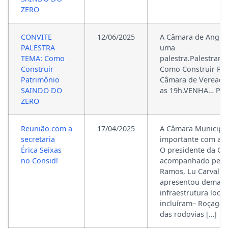
ZERO
CONVITE
12/06/2025
A Câmara de Angica
PALESTRA
uma
TEMA: Como
palestra.Palestran
Construir
Como Construir Pa
Patrimônio
Câmara de Vereador
SAINDO DO
as 19h.VENHA… PAR
ZERO
Reunião com a
17/04/2025
A Câmara Municipal
secretaria
importante com a se
Érica Seixas
O presidente da Câm
no Consid!
acompanhado pelos
Ramos, Lu Carvalho,
apresentou demanda
infraestrutura loca
incluíram– Roçage
das rodovias […]