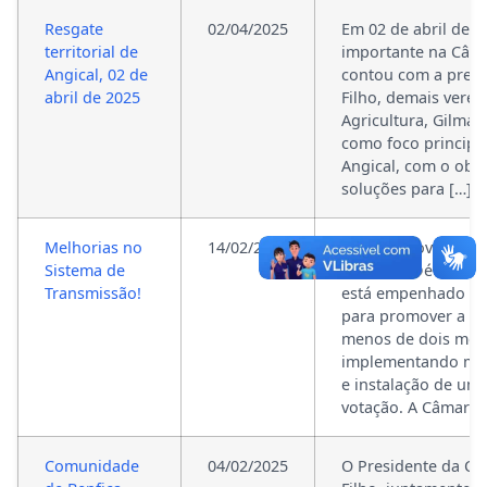
Resgate
02/04/2025
Em 02 de abril de 2
territorial de
importante na Câma
Angical, 02 de
contou com a prese
abril de 2025
Filho, demais verea
Agricultura, Gilmar
como foco principal
Angical, com o obje
soluções para […]
Melhorias no
14/02/2025
Em uma nova era na
Sistema de
vereador Décio Coit
Transmissão!
está empenhado em
para promover a m
menos de dois mese
implementando mel
e instalação de um
votação. A Câmara 
Comunidade
04/02/2025
O Presidente da Câm